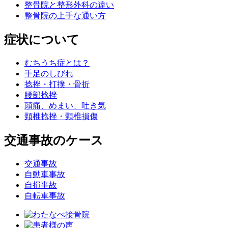
整骨院と整形外科の違い
整骨院の上手な通い方
症状について
むちうち症とは？
手足のしびれ
捻挫・打撲・骨折
腰部捻挫
頭痛、めまい、吐き気
頸椎捻挫・頸椎損傷
交通事故のケース
交通事故
自動車事故
自損事故
自転車事故